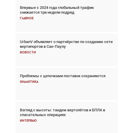
Впервые с 2024 года глобальный трафик
Взгляд с высоты: тандем вертолётов и БПЛА в
снижается три недели подряд
спасательных операциях
Главное
Главное
UrbanV объявляет о партнёрстве по созданию сети
Авиационный фотограф Дэйв Кох: «Фотография
вертипортов в Сан-Паулу
говорит сама за себя... а ИИ всё портит»
Новости
Новости
Проблемы с цепочками поставок сохраняются
Впервые с 2024 года глобальный трафик
снижается три недели подряд
Аналитика
Аналитика
Взгляд с высоты: тандем вертолётов и БПЛА в
Частный самолёт – это актив. Подходите к
спасательных операциях
покупке соответствующим образом
Интервью
Интервью