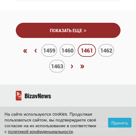
ПОКАЗАТЬ ЕЩЕ
«
‹
1459
1460
1461
1462
›
»
1463
На сайте используются cookies. Продолжая
2026 ©
BizavNews
пользоваться сайтом, вы подтверждаете своё
Принять
Копирование контента и размещение на других
согласие на их использование в соответствии
сайтах без специального разрешения запрещено.
с
политикой конфиденциальности
.