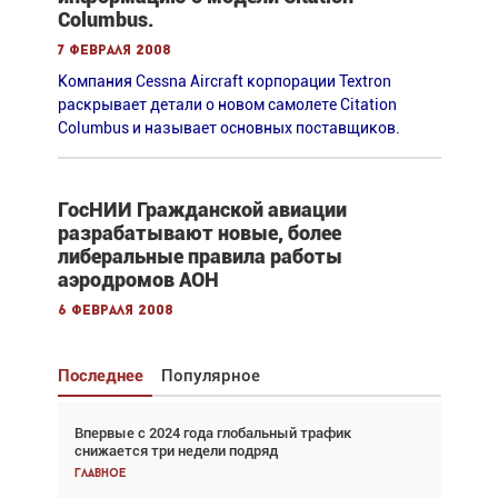
Columbus.
7 февраля 2008
Компания Cessna Aircraft корпорации Textron
раскрывает детали о новом самолете Citation
Columbus и называет основных поставщиков.
ГосНИИ Гражданской авиации
разрабатывают новые, более
либеральные правила работы
аэродромов АОН
6 февраля 2008
Последнее
Популярное
Впервые с 2024 года глобальный трафик
Взгляд с высоты: тандем вертолётов и БПЛА в
снижается три недели подряд
спасательных операциях
Главное
Главное