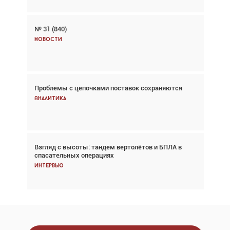
№ 31 (840)
Авиационный фотограф Дэйв Кох: «Фотография
говорит сама за себя... а ИИ всё портит»
Новости
Новости
Проблемы с цепочками поставок сохраняются
Впервые с 2024 года глобальный трафик
снижается три недели подряд
Аналитика
Аналитика
Взгляд с высоты: тандем вертолётов и БПЛА в
Частный самолёт – это актив. Подходите к
спасательных операциях
покупке соответствующим образом
Интервью
Интервью