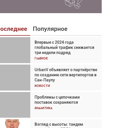
оследнее
Популярное
Впервые с 2024 года
Взгляд с высоты: тандем
глобальный трафик снижается
вертолётов и БПЛА в
три недели подряд
спасательных операциях
Главное
Главное
UrbanV объявляет о партнёрстве
Авиационный фотограф Дэйв
по созданию сети вертипортов в
Кох: «Фотография говорит сама
Сан-Паулу
за себя... а ИИ всё портит»
Новости
Новости
Проблемы с цепочками
Впервые с 2024 года
поставок сохраняются
глобальный трафик снижается
три недели подряд
Аналитика
Аналитика
Взгляд с высоты: тандем
Частный самолёт – это актив.