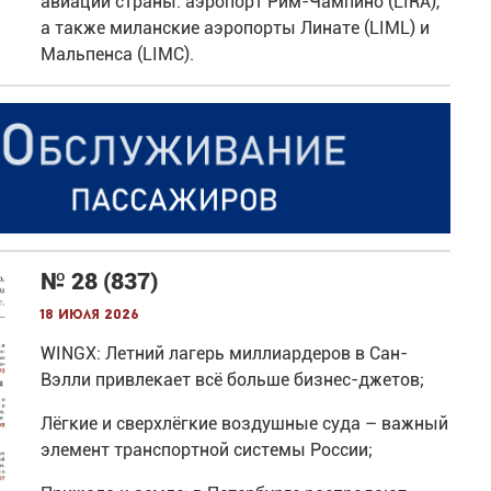
авиации страны: аэропорт Рим-Чампино (LIRA),
а также миланские аэропорты Линате (LIML) и
Мальпенса (LIMC).
№ 28 (837)
18 июля 2026
WINGX: Летний лагерь миллиардеров в Сан-
Вэлли привлекает всё больше бизнес-джетов;
Лёгкие и сверхлёгкие воздушные суда – важный
элемент транспортной системы России;