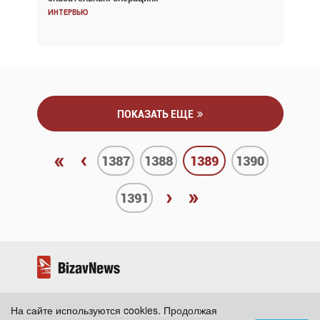
Интервью
Интервью
ПОКАЗАТЬ ЕЩЕ
«
‹
1387
1388
1389
1390
›
»
1391
На сайте используются cookies. Продолжая
2026 ©
BizavNews