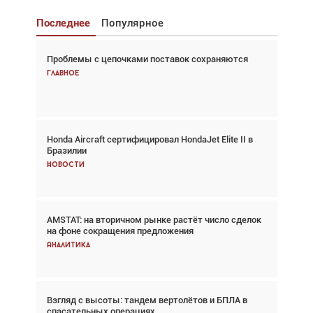
Последнее
Популярное
Проблемы с цепочками поставок сохраняются
Взгляд с высоты: тандем вертолётов и БПЛА в
спасательных операциях
Главное
Главное
Honda Aircraft сертифицировал HondaJet Elite II в
Авиационный фотограф Дэйв Кох: «Фотография
Бразилии
говорит сама за себя... а ИИ всё портит»
Новости
Новости
AMSTAT: на вторичном рынке растёт число сделок
Проблемы с цепочками поставок сохраняются
на фоне сокращения предложения
Аналитика
Аналитика
Взгляд с высоты: тандем вертолётов и БПЛА в
Частный самолёт – это актив. Подходите к
спасательных операциях
покупке соответствующим образом