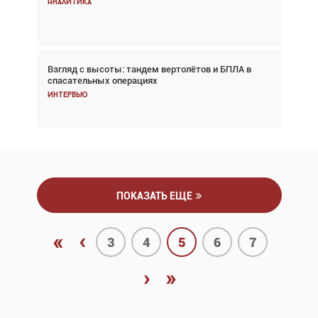
Аналитика
Аналитика
Взгляд с высоты: тандем вертолётов и БПЛА в
Частный самолёт – это актив. Подходите к
спасательных операциях
покупке соответствующим образом
Интервью
Интервью
ПОКАЗАТЬ ЕЩЕ
«
‹
3
4
5
6
7
›
»