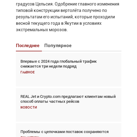
градусов Цельсия. Одобрение главного изменения
типовой конструкции вертолёта получено по
результатам его испытаний, которые проходили
весной текущего года в Якутии в условиях
экстремальных морозов.
Последнее
Популярное
Впервые с 2024 года глобальный трафик
Взгляд с высоты: тандем вертолётов и БПЛА в
снижается три недели подряд
спасательных операциях
Главное
Главное
REAL Jet и Crypto.com предлагают клиентам новый
Авиационный фотограф Дэйв Кох: «Фотография
способ оплаты частных рейсов
говорит сама за себя... а ИИ всё портит»
Новости
Новости
Проблемы с цепочками поставок сохраняются
Впервые с 2024 года глобальный трафик
снижается три недели подряд