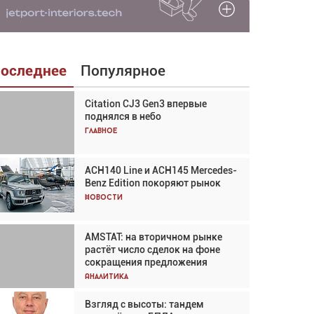
оследнее
Популярное
Citation CJ3 Gen3 впервые
Взгляд с высоты: тандем
поднялся в небо
вертолётов и БПЛА в
спасательных операциях
Главное
Главное
ACH140 Line и ACH145 Mercedes-
Авиационный фотограф Дэйв
Benz Edition покоряют рынок
Кох: «Фотография говорит сама
за себя... а ИИ всё портит»
Новости
Новости
AMSTAT: на вторичном рынке
В городах чемпионата мира
растёт число сделок на фоне
наблюдался подъём, хотя
сокращения предложения
общий трафик снизился
Аналитика
Аналитика
Взгляд с высоты: тандем
Частный самолёт – это актив.