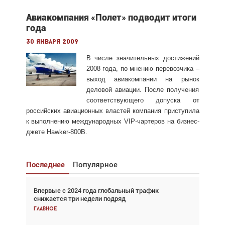
Авиакомпания «Полет» подводит итоги
года
30 января 2009
В
числе значительных достижений
2008 года, по мнению перевозчика –
выход авиакомпании на рынок
деловой авиации. После получения
соответствующего допуска от
российских авиационных властей компания приступила
к выполнению международных VIP-чартеров на бизнес-
джете Hawker-800B.
Последнее
Популярное
Впервые с 2024 года глобальный трафик
Взгляд с высоты: тандем вертолётов и БПЛА в
снижается три недели подряд
спасательных операциях
Главное
Главное