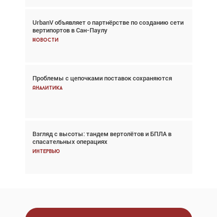
UrbanV объявляет о партнёрстве по созданию сети
Авиационный фотограф Дэйв Кох: «Фотография
вертипортов в Сан-Паулу
говорит сама за себя... а ИИ всё портит»
Новости
Новости
Проблемы с цепочками поставок сохраняются
Впервые с 2024 года глобальный трафик
снижается три недели подряд
Аналитика
Аналитика
Взгляд с высоты: тандем вертолётов и БПЛА в
Частный самолёт – это актив. Подходите к
спасательных операциях
покупке соответствующим образом
Интервью
Интервью