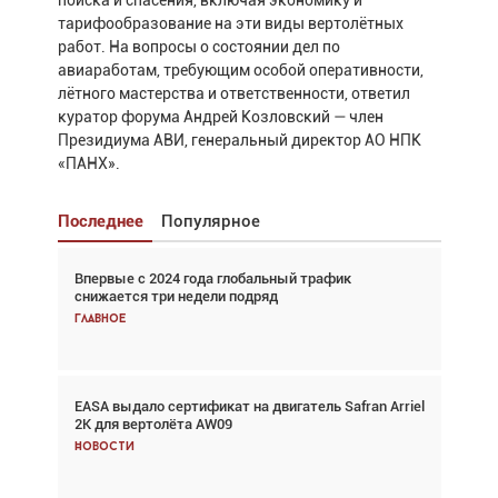
поиска и спасения, включая экономику и
тарифообразование на эти виды вертолётных
работ. На вопросы о состоянии дел по
авиаработам, требующим особой оперативности,
лётного мастерства и ответственности, ответил
куратор форума Андрей Козловский — член
Президиума АВИ, генеральный директор АО НПК
«ПАНХ».
Последнее
Популярное
Впервые с 2024 года глобальный трафик
Взгляд с высоты: тандем вертолётов и БПЛА в
снижается три недели подряд
спасательных операциях
Главное
Главное
EASA выдало сертификат на двигатель Safran Arriel
Авиационный фотограф Дэйв Кох: «Фотография
2K для вертолёта AW09
говорит сама за себя... а ИИ всё портит»
Новости
Новости