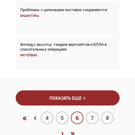
Проблемы с цепочками поставок сохраняются
Впервые с 2024 года глобальный трафик
снижается три недели подряд
Аналитика
Аналитика
Взгляд с высоты: тандем вертолётов и БПЛА в
Частный самолёт – это актив. Подходите к
спасательных операциях
покупке соответствующим образом
Интервью
Интервью
ПОКАЗАТЬ ЕЩЕ
«
‹
4
5
6
7
8
›
»