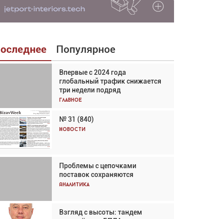
оследнее
Популярное
Впервые с 2024 года
Взгляд с высоты: тандем
глобальный трафик снижается
вертолётов и БПЛА в
три недели подряд
спасательных операциях
Главное
Главное
№ 31 (840)
Авиационный фотограф Дэйв
Кох: «Фотография говорит сама
Новости
за себя... а ИИ всё портит»
Новости
Проблемы с цепочками
Впервые с 2024 года
поставок сохраняются
глобальный трафик снижается
три недели подряд
Аналитика
Аналитика
Взгляд с высоты: тандем
Частный самолёт – это актив.