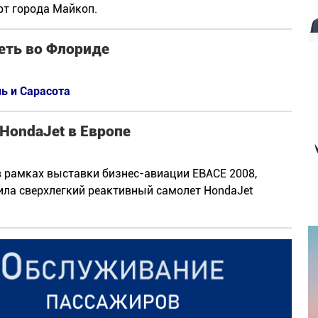
рт города Майкоп.
еть во Флориде
ь и Сарасота
 HondaJet в Европе
в рамках выставки бизнес-авиации EBACE 2008,
вила сверхлегкий реактивный самолет HondaJet