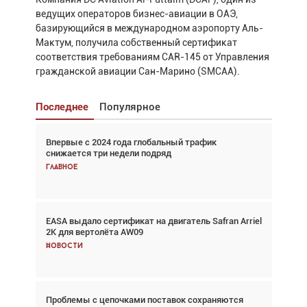
ведущих операторов бизнес-авиации в ОАЭ,
базирующийся в международном аэропорту Аль-
Мактум, получила собственный сертификат
соответствия требованиям CAR-145 от Управления
гражданской авиации Сан-Марино (SMCAA).
Последнее
Популярное
Впервые с 2024 года глобальный трафик
Взгляд с высоты: тандем вертолётов и БПЛА в
снижается три недели подряд
спасательных операциях
Главное
Главное
EASA выдало сертификат на двигатель Safran Arriel
Авиационный фотограф Дэйв Кох: «Фотография
2K для вертолёта AW09
говорит сама за себя... а ИИ всё портит»
Новости
Новости
Проблемы с цепочками поставок сохраняются
Впервые с 2024 года глобальный трафик