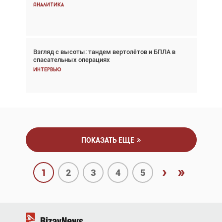
снижается три недели подряд
Аналитика
Аналитика
Взгляд с высоты: тандем вертолётов и БПЛА в
Частный самолёт – это актив. Подходите к
спасательных операциях
покупке соответствующим образом
Интервью
Интервью
ПОКАЗАТЬ ЕЩЕ
›
»
1
2
3
4
5