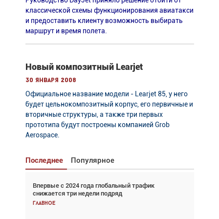
Руководство DayJet приняло решение отойти от
классической схемы функционирования авиатакси
и предоставить клиенту возможность выбирать
маршрут и время полета.
Новый композитный Learjet
30 января 2008
Официальное название модели - Learjet 85, у него
будет цельнокомпозитный корпус, его первичные и
вторичные структуры, а также три первых
прототипа будут построены компанией Grob
Aerospace.
Последнее
Популярное
Впервые с 2024 года глобальный трафик
Взгляд с высоты: тандем вертолётов и БПЛА в
снижается три недели подряд
спасательных операциях
Главное
Главное