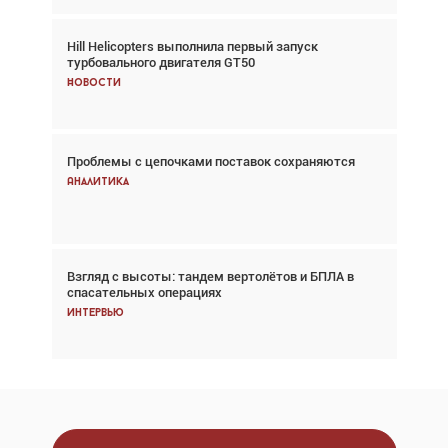
Hill Helicopters выполнила первый запуск
Авиационный фотограф Дэйв Кох: «Фотография
турбовального двигателя GT50
говорит сама за себя... а ИИ всё портит»
Новости
Новости
Проблемы с цепочками поставок сохраняются
Впервые с 2024 года глобальный трафик
снижается три недели подряд
Аналитика
Аналитика
Взгляд с высоты: тандем вертолётов и БПЛА в
Частный самолёт – это актив. Подходите к
спасательных операциях
покупке соответствующим образом
Интервью
Интервью