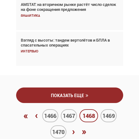
AMSTAT: на вторичном рынке растёт число сделок
Проблемы с цепочками поставок сохраняются
на фоне сокращения предложения
Аналитика
Аналитика
Взгляд с высоты: тандем вертолётов и БПЛА в
Частный самолёт – это актив. Подходите к
спасательных операциях
покупке соответствующим образом
Интервью
Интервью
ПОКАЗАТЬ ЕЩЕ
«
‹
1466
1467
1468
1469
›
»
1470