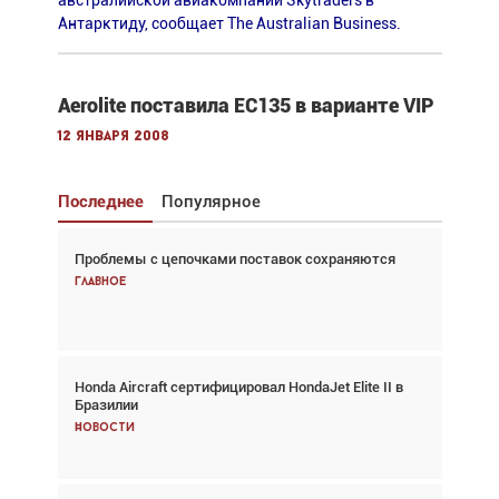
австралийской авиакомпании Skytraders в
Антарктиду, сообщает The Australian Business.
Aerolite поставила EC135 в варианте VIP
12 января 2008
Последнее
Популярное
Проблемы с цепочками поставок сохраняются
Взгляд с высоты: тандем вертолётов и БПЛА в
спасательных операциях
Главное
Главное
Honda Aircraft сертифицировал HondaJet Elite II в
Авиационный фотограф Дэйв Кох: «Фотография
Бразилии
говорит сама за себя... а ИИ всё портит»
Новости
Новости