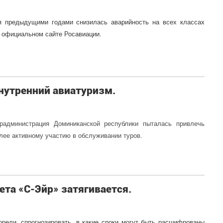
я предыдущими годами снизилась аварийность на всех классах
 официальном сайте Росавиации.
нутренний авиатуризм.
радминистрация Доминиканской республики пыталась привлечь
лее активному участию в обслуживании туров.
та «С-Эйр» затягивается.
рели, спрогнозировать, в какие сроки могут быть расшифрованы