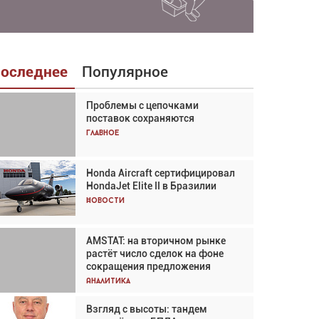
оследнее
Популярное
Проблемы с цепочками
Взгляд с высоты: тандем
поставок сохраняются
вертолётов и БПЛА в
спасательных операциях
Главное
Главное
Honda Aircraft сертифицировал
Авиационный фотограф Дэйв
HondaJet Elite II в Бразилии
Кох: «Фотография говорит сама
за себя... а ИИ всё портит»
Новости
Новости
AMSTAT: на вторичном рынке
Проблемы с цепочками
растёт число сделок на фоне
поставок сохраняются
сокращения предложения
Аналитика
Аналитика
Взгляд с высоты: тандем
Частный самолёт – это актив.