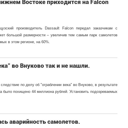
Ближнем Востоке приходится на Falcon
узский производитель Dassault Falcon передал заказчикам с
жет большой размерности – увеличив тем самым парк самолетов
мых в этом регионе, на 60%.
а" во Внуково так и не нашли.
следствие по делу об "ограблении века" во Внуково, в результате
на было похищено 44 миллиона рублей. Установить подозреваемых
ась аварийность самолетов.