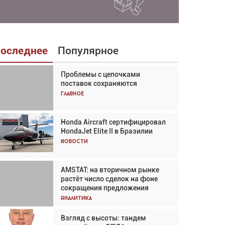
оследнее
Популярное
Проблемы с цепочками
Взгляд с высоты: тандем
поставок сохраняются
вертолётов и БПЛА в
спасательных операциях
Главное
Главное
Honda Aircraft сертифицировал
Авиационный фотограф Дэйв
HondaJet Elite II в Бразилии
Кох: «Фотография говорит сама
за себя... а ИИ всё портит»
Новости
Новости
AMSTAT: на вторичном рынке
Проблемы с цепочками
растёт число сделок на фоне
поставок сохраняются
сокращения предложения
Аналитика
Аналитика
Взгляд с высоты: тандем
Частный самолёт – это актив.