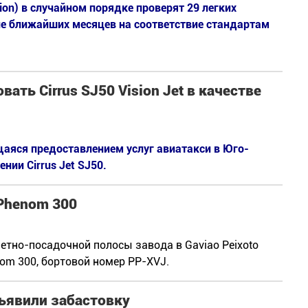
tion) в случайном порядке проверят 29 легких
ие ближайших месяцев на соответствие стандартам
ать Cirrus SJ50 Vision Jet в качестве
аяся предоставлением услуг авиатакси в Юго-
нии Cirrus Jet SJ50.
Phenom 300
летно-посадочной полосы завода в Gaviao Peixoto
nom 300, бортовой номер PP-XVJ.
бъявили забастовку