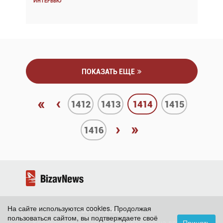
Интервью
Интервью
ПОКАЗАТЬ ЕЩЕ
«
‹
1412
1413
1414
1415
›
»
1416
На сайте используются cookies. Продолжая
2026 ©
BizavNews
пользоваться сайтом, вы подтверждаете своё
Принять