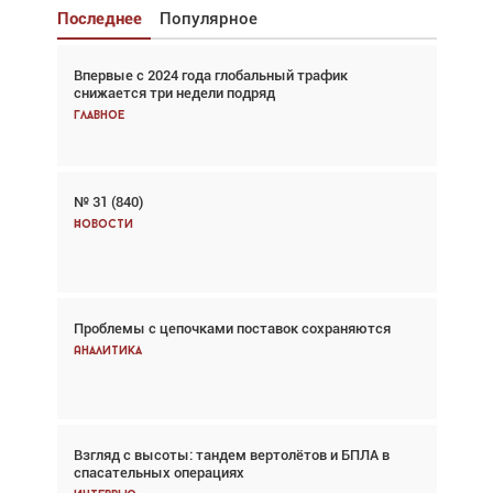
Последнее
Популярное
Впервые с 2024 года глобальный трафик
Взгляд с высоты: тандем вертолётов и БПЛА в
снижается три недели подряд
спасательных операциях
Главное
Главное
№ 31 (840)
Авиационный фотограф Дэйв Кох: «Фотография
говорит сама за себя... а ИИ всё портит»
Новости
Новости
Проблемы с цепочками поставок сохраняются
Впервые с 2024 года глобальный трафик
снижается три недели подряд
Аналитика
Аналитика
Взгляд с высоты: тандем вертолётов и БПЛА в
Частный самолёт – это актив. Подходите к
спасательных операциях
покупке соответствующим образом