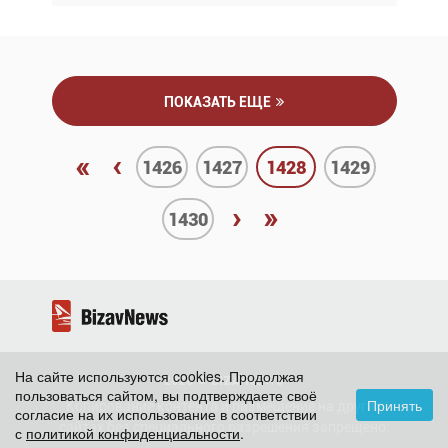
ПОКАЗАТЬ ЕЩЕ
«
‹
1426
1427
1428
1429
›
»
1430
На сайте используются cookies. Продолжая
2026 ©
BizavNews
пользоваться сайтом, вы подтверждаете своё
Принять
Копирование контента и размещение на других
согласие на их использование в соответствии
сайтах без специального разрешения запрещено.
с
политикой конфиденциальности
.