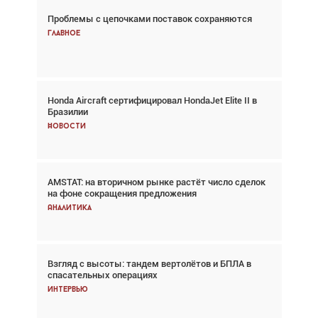
Проблемы с цепочками поставок сохраняются
Взгляд с высоты: тандем вертолётов и БПЛА в
спасательных операциях
Главное
Главное
Honda Aircraft сертифицировал HondaJet Elite II в
Авиационный фотограф Дэйв Кох: «Фотография
Бразилии
говорит сама за себя... а ИИ всё портит»
Новости
Новости
AMSTAT: на вторичном рынке растёт число сделок
Проблемы с цепочками поставок сохраняются
на фоне сокращения предложения
Аналитика
Аналитика
Взгляд с высоты: тандем вертолётов и БПЛА в
Частный самолёт – это актив. Подходите к
спасательных операциях
покупке соответствующим образом
Интервью
Интервью