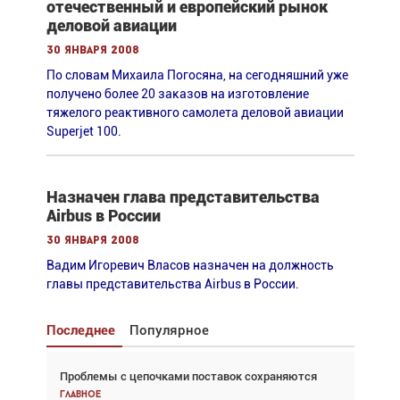
отечественный и европейский рынок
деловой авиации
30 января 2008
По словам Михаила Погосяна, на сегодняшний уже
получено более 20 заказов на изготовление
тяжелого реактивного самолета деловой авиации
Superjet 100.
Назначен глава представительства
Airbus в России
30 января 2008
Вадим Игоревич Власов назначен на должность
главы представительства Airbus в России.
Последнее
Популярное
Проблемы с цепочками поставок сохраняются
Взгляд с высоты: тандем вертолётов и БПЛА в
спасательных операциях
Главное