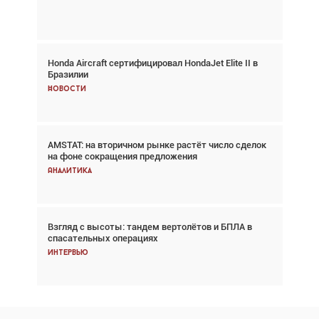
Главное
Honda Aircraft сертифицировал HondaJet Elite II в
Авиационный фотограф Дэйв Кох: «Фотография
Бразилии
говорит сама за себя... а ИИ всё портит»
Новости
Новости
AMSTAT: на вторичном рынке растёт число сделок
Проблемы с цепочками поставок сохраняются
на фоне сокращения предложения
Аналитика
Аналитика
Взгляд с высоты: тандем вертолётов и БПЛА в
Частный самолёт – это актив. Подходите к
спасательных операциях
покупке соответствующим образом
Интервью
Интервью