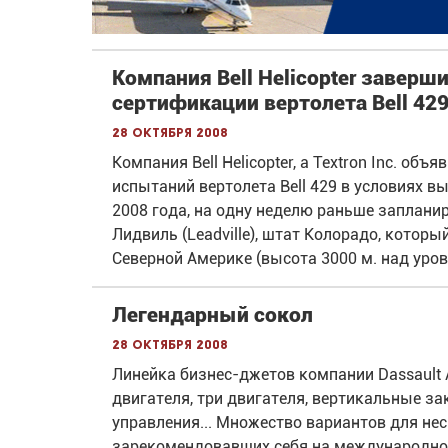
Компания Bell Helicopter завер
сертификации вертолета Bell 42
28 октября 2008
Компания Bell Helicopter, a Textron Inc. о
испытаний вертолета Bell 429 в условиях 
2008 года, на одну неделю раньше заплани
Лидвиль (Leadville), штат Колорадо, кото
Северной Америке (высота 3000 м. над уров
Легендарный сокол
28 октября 2008
Линейка бизнес-джетов компании Dassault A
двигателя, три двигателя, вертикальные з
управления... Множество вариантов для не
зарекомендовавших себя на международно