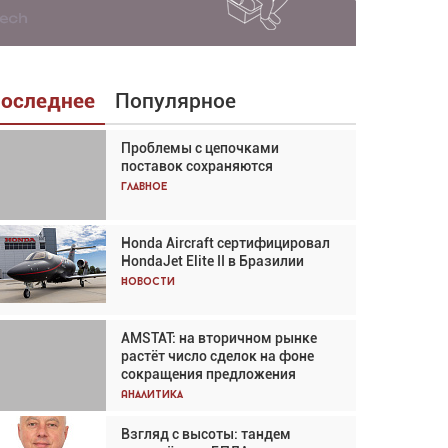
оследнее
Популярное
Проблемы с цепочками
Взгляд с высоты: тандем
поставок сохраняются
вертолётов и БПЛА в
спасательных операциях
Главное
Главное
Honda Aircraft сертифицировал
Авиационный фотограф Дэйв
HondaJet Elite II в Бразилии
Кох: «Фотография говорит сама
за себя... а ИИ всё портит»
Новости
Новости
AMSTAT: на вторичном рынке
Проблемы с цепочками
растёт число сделок на фоне
поставок сохраняются
сокращения предложения
Аналитика
Аналитика
Взгляд с высоты: тандем
Частный самолёт – это актив.