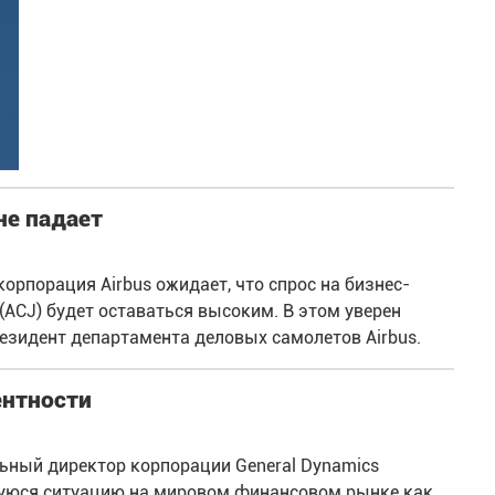
не падает
орпорация Airbus ожидает, что спрос на бизнес-
r (ACJ) будет оставаться высоким. В этом уверен
президент департамента деловых самолетов Airbus.
ентности
льный директор корпорации General Dynamics
уюся ситуацию на мировом финансовом рынке как