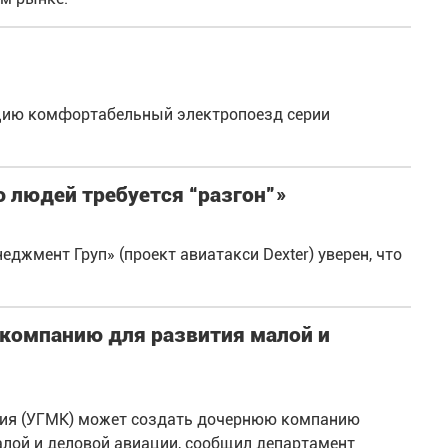
ацию комфортабельный электропоезд серии
 людей требуется “разгон”»
джмент Груп» (проект авиатакси Dexter) уверен, что
компанию для развития малой и
ния (УГМК) может создать дочернюю компанию
алой и деловой авиации, сообщил департамент