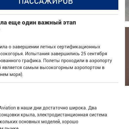
шила еще один важный этап
9
бъявила о завершении летных сертификационных
высокогорья. Испытания завершились 25 сентября
рованного графика. Полеты проходили в аэропорту
рый является самым высокогорным аэропортом в
нем моря).
viation в наши дни достаточно широка. Два
аконцовки крыла, электродистанционная система
скольких основных моделей, хорошо
м рынке.