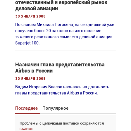
отечественный и европейский рынок
деловой авиации
30 января 2008
По словам Михаила Погосяна, на сегодняшний уже
получено более 20 заказов на изготовление
тяжелого реактивного самолета деловой авиации
Superjet 100.
Назначен глава представительства
Airbus в России
30 января 2008
Вадим Игоревич Власов назначен на должность
главы представительства Airbus в России.
Последнее
Популярное
Проблемы с цепочками поставок сохраняются
Взгляд с высоты: тандем вертолётов и БПЛА в
спасательных операциях
Главное