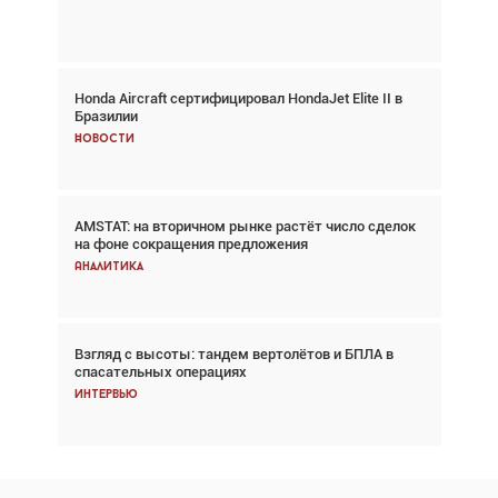
Главное
Honda Aircraft сертифицировал HondaJet Elite II в
Авиационный фотограф Дэйв Кох: «Фотография
Бразилии
говорит сама за себя... а ИИ всё портит»
Новости
Новости
AMSTAT: на вторичном рынке растёт число сделок
Проблемы с цепочками поставок сохраняются
на фоне сокращения предложения
Аналитика
Аналитика
Взгляд с высоты: тандем вертолётов и БПЛА в
Частный самолёт – это актив. Подходите к
спасательных операциях
покупке соответствующим образом
Интервью
Интервью