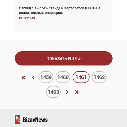
Взгляд с высоты: тандем вертолётов и БПЛА в
Частный самолёт – это актив. Подходите к
спасательных операциях
покупке соответствующим образом
Интервью
Интервью
ПОКАЗАТЬ ЕЩЕ
«
‹
1459
1460
1461
1462
›
»
1463