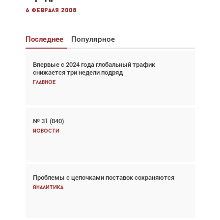
6 февраля 2008
Последнее
Популярное
Впервые с 2024 года глобальный трафик
Взгляд с высоты: тандем вертолётов и БПЛА в
снижается три недели подряд
спасательных операциях
Главное
Главное
№ 31 (840)
Авиационный фотограф Дэйв Кох: «Фотография
говорит сама за себя... а ИИ всё портит»
Новости
Новости
Проблемы с цепочками поставок сохраняются
Впервые с 2024 года глобальный трафик
снижается три недели подряд
Аналитика
Аналитика