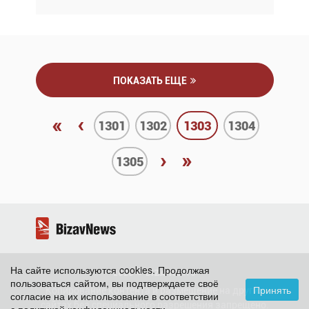
ПОКАЗАТЬ ЕЩЕ
«
‹
1301
1302
1303
1304
›
»
1305
На сайте используются cookies. Продолжая
2026 ©
BizavNews
пользоваться сайтом, вы подтверждаете своё
Принять
Копирование контента и размещение на других
согласие на их использование в соответствии
сайтах без специального разрешения запрещено.