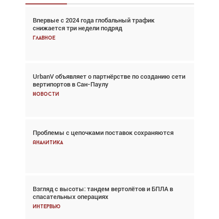
Впервые с 2024 года глобальный трафик
Взгляд с высоты: тандем вертолётов и БПЛА в
снижается три недели подряд
спасательных операциях
Главное
Главное
UrbanV объявляет о партнёрстве по созданию сети
Авиационный фотограф Дэйв Кох: «Фотография
вертипортов в Сан-Паулу
говорит сама за себя... а ИИ всё портит»
Новости
Новости
Проблемы с цепочками поставок сохраняются
Впервые с 2024 года глобальный трафик
снижается три недели подряд
Аналитика
Аналитика
Взгляд с высоты: тандем вертолётов и БПЛА в
Частный самолёт – это актив. Подходите к
спасательных операциях
покупке соответствующим образом
Интервью
Интервью