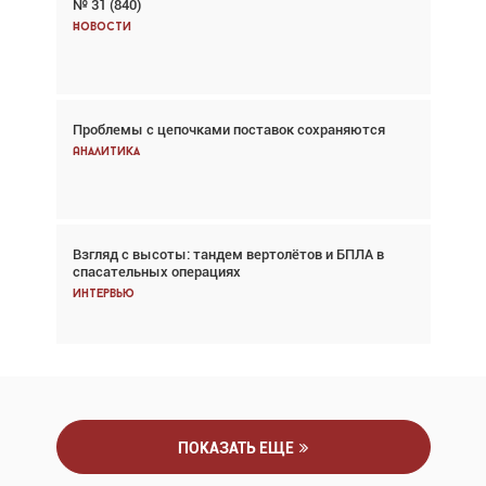
№ 31 (840)
Авиационный фотограф Дэйв Кох: «Фотография
говорит сама за себя... а ИИ всё портит»
Новости
Новости
Проблемы с цепочками поставок сохраняются
Впервые с 2024 года глобальный трафик
снижается три недели подряд
Аналитика
Аналитика
Взгляд с высоты: тандем вертолётов и БПЛА в
Частный самолёт – это актив. Подходите к
спасательных операциях
покупке соответствующим образом
Интервью
Интервью
ПОКАЗАТЬ ЕЩЕ