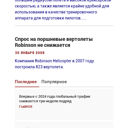
большим радиусом полета и высокой крейсерской
скоростью, а также является крайне удобной для
использования в качестве тренировочного
аппарата для подготовки пилотов.....
Спрос на поршневые вертолеты
Robinson не снижается
30 января 2008
Компания Robinson Helicopter в 2007 году
построила 823 вертолета.
Последнее
Популярное
Впервые с 2024 года глобальный трафик
Взгляд с высоты: тандем вертолётов и БПЛА в
снижается три недели подряд
спасательных операциях
Главное
Главное