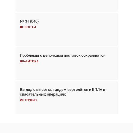
№ 31 (840)
Авиационный фотограф Дэйв Кох: «Фотография
говорит сама за себя... а ИИ всё портит»
Новости
Новости
Проблемы с цепочками поставок сохраняются
Впервые с 2024 года глобальный трафик
снижается три недели подряд
Аналитика
Аналитика
Взгляд с высоты: тандем вертолётов и БПЛА в
Частный самолёт – это актив. Подходите к
спасательных операциях
покупке соответствующим образом
Интервью
Интервью