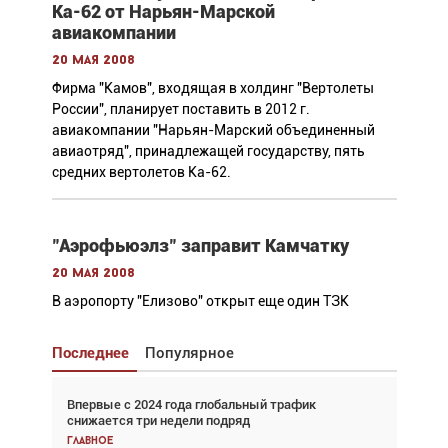
Ка-62 от Нарьян-Марской
авиакомпании
20 мая 2008
Фирма "Камов", входящая в холдинг "Вертолеты
России", планирует поставить в 2012 г.
авиакомпании "Нарьян-Марский объединенный
авиаотряд", принадлежащей государству, пять
средних вертолетов Ка-62.
"Аэрофьюэлз" заправит Камчатку
20 мая 2008
В аэропорту "Елизово" открыт еще один ТЗК
Последнее
Популярное
Впервые с 2024 года глобальный трафик
Взгляд с высоты: тандем вертолётов и БПЛА в
снижается три недели подряд
спасательных операциях
Главное
Главное