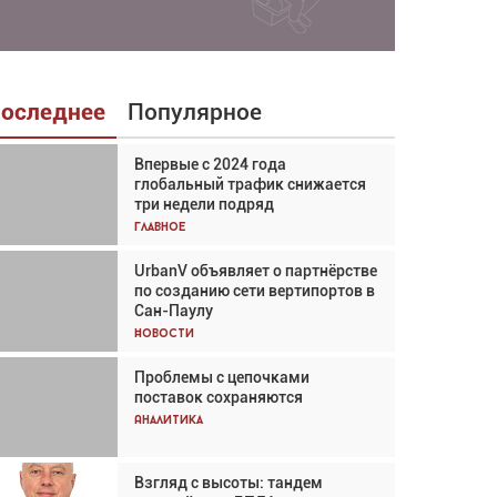
оследнее
Популярное
Впервые с 2024 года
Взгляд с высоты: тандем
глобальный трафик снижается
вертолётов и БПЛА в
три недели подряд
спасательных операциях
Главное
Главное
UrbanV объявляет о партнёрстве
Авиационный фотограф Дэйв
по созданию сети вертипортов в
Кох: «Фотография говорит сама
Сан-Паулу
за себя... а ИИ всё портит»
Новости
Новости
Проблемы с цепочками
Впервые с 2024 года
поставок сохраняются
глобальный трафик снижается
три недели подряд
Аналитика
Аналитика
Взгляд с высоты: тандем
Частный самолёт – это актив.