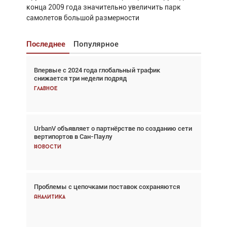
конца 2009 года значительно увеличить парк
самолетов большой размерности
Последнее
Популярное
Впервые с 2024 года глобальный трафик
Взгляд с высоты: тандем вертолётов и БПЛА в
снижается три недели подряд
спасательных операциях
Главное
Главное
UrbanV объявляет о партнёрстве по созданию сети
Авиационный фотограф Дэйв Кох: «Фотография
вертипортов в Сан-Паулу
говорит сама за себя... а ИИ всё портит»
Новости
Новости
Проблемы с цепочками поставок сохраняются
Впервые с 2024 года глобальный трафик
снижается три недели подряд
Аналитика
Аналитика