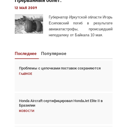
Прерванный облет.
12 мая 2009
Губернатор Иркутской области Игорь
Есиповский погиб в результате
авиакатастрофы, происшедшей
неподалеку от Байкала 10 мая.
Последнее
Популярное
Проблемы с цепочками поставок сохраняются
Взгляд с высоты: тандем вертолётов и БПЛА в
спасательных операциях
Главное
Главное
Honda Aircraft сертифицировал HondaJet Elite II в
Авиационный фотограф Дэйв Кох: «Фотография
Бразилии
говорит сама за себя... а ИИ всё портит»
Новости
Новости