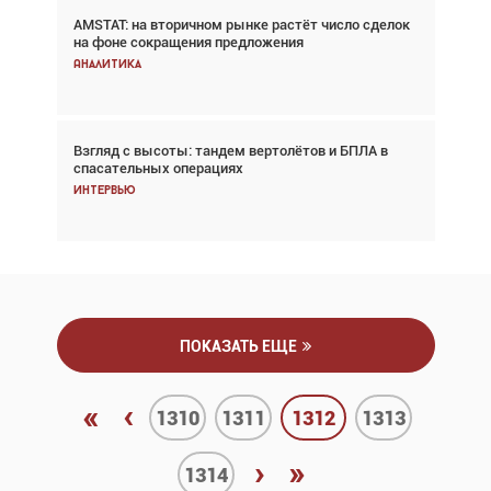
AMSTAT: на вторичном рынке растёт число сделок
Проблемы с цепочками поставок сохраняются
на фоне сокращения предложения
Аналитика
Аналитика
Взгляд с высоты: тандем вертолётов и БПЛА в
Частный самолёт – это актив. Подходите к
спасательных операциях
покупке соответствующим образом
Интервью
Интервью
ПОКАЗАТЬ ЕЩЕ
«
‹
1310
1311
1312
1313
›
»
1314