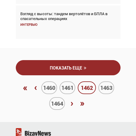
Взгляд с высоты: тандем вертолётов и БПЛА в
Частный самолёт – это актив. Подходите к
спасательных операциях
покупке соответствующим образом
Интервью
Интервью
ПОКАЗАТЬ ЕЩЕ
«
‹
1460
1461
1462
1463
›
»
1464