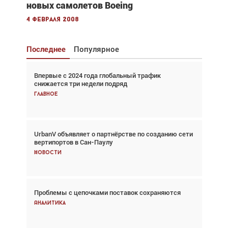
новых самолетов Boeing
4 февраля 2008
Последнее
Популярное
Впервые с 2024 года глобальный трафик
Взгляд с высоты: тандем вертолётов и БПЛА в
снижается три недели подряд
спасательных операциях
Главное
Главное
UrbanV объявляет о партнёрстве по созданию сети
Авиационный фотограф Дэйв Кох: «Фотография
вертипортов в Сан-Паулу
говорит сама за себя... а ИИ всё портит»
Новости
Новости
Проблемы с цепочками поставок сохраняются
Впервые с 2024 года глобальный трафик
снижается три недели подряд
Аналитика
Аналитика