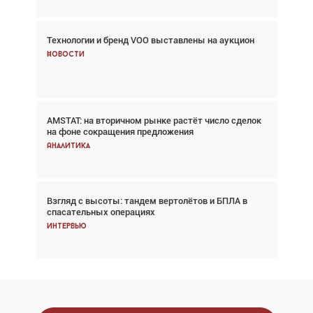
Технологии и бренд VOO выставлены на аукцион
Авиационный фотограф Дэйв Кох: «Фотография
говорит сама за себя... а ИИ всё портит»
Новости
Новости
AMSTAT: на вторичном рынке растёт число сделок
Проблемы с цепочками поставок сохраняются
на фоне сокращения предложения
Аналитика
Аналитика
Взгляд с высоты: тандем вертолётов и БПЛА в
Частный самолёт – это актив. Подходите к
спасательных операциях
покупке соответствующим образом
Интервью
Интервью