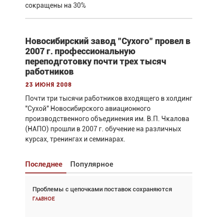
сокращены на 30%
Новосибирский завод "Сухого" провел в
2007 г. профессиональную
переподготовку почти трех тысяч
работников
23 июня 2008
Почти три тысячи работников входящего в холдинг
"Сухой" Новосибирского авиационного
производственного объединения им. В.П. Чкалова
(НАПО) прошли в 2007 г. обучение на различных
курсах, тренингах и семинарах.
Последнее
Популярное
Проблемы с цепочками поставок сохраняются
Взгляд с высоты: тандем вертолётов и БПЛА в
спасательных операциях
Главное
Главное