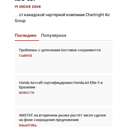
19 июня 2008
... от канадской чартерной компании Chartright Air
Group
Последнее
Популярное
Проблемы с цепочками поставок сохраняются
Взгляд с высоты: тандем вертолётов и БПЛА в
спасательных операциях
Главное
Главное
Honda Aircraft сертифицировал HondaJet Elite II в
Авиационный фотограф Дэйв Кох: «Фотография
Бразилии
говорит сама за себя... а ИИ всё портит»
Новости
Новости
AMSTAT: на вторичном рынке растёт число сделок
Проблемы с цепочками поставок сохраняются
на фоне сокращения предложения
Аналитика
Аналитика