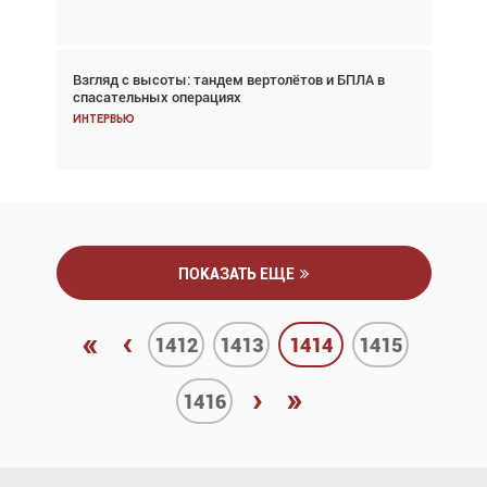
Взгляд с высоты: тандем вертолётов и БПЛА в
Частный самолёт – это актив. Подходите к
спасательных операциях
покупке соответствующим образом
Интервью
Интервью
ПОКАЗАТЬ ЕЩЕ
«
‹
1412
1413
1414
1415
›
»
1416