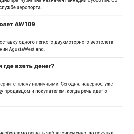
адимира Чурилина назначен Геннадий Субботин. Об
-службе аэропорта.
толет AW109
оставку одного легкого двухмоторного вертолета
нии AgustaWestland.
 где взять денег?
ерните, плачу наличными! Сегодня, наверное, уже
 продавцом и покупателем, когда речь идет о
 необходимо решать заблаговременно, до покупки