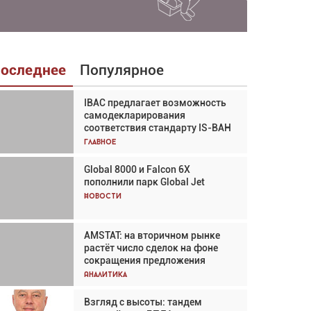
оследнее
Популярное
IBAC предлагает возможность
Взгляд с высоты: тандем
самодекларирования
вертолётов и БПЛА в
соответствия стандарту IS-BAH
спасательных операциях
Главное
Главное
Global 8000 и Falcon 6X
Авиационный фотограф Дэйв
пополнили парк Global Jet
Кох: «Фотография говорит сама
за себя... а ИИ всё портит»
Новости
Новости
AMSTAT: на вторичном рынке
В городах чемпионата мира
растёт число сделок на фоне
наблюдался подъём, хотя
сокращения предложения
общий трафик снизился
Аналитика
Аналитика
Взгляд с высоты: тандем
Частный самолёт – это актив.