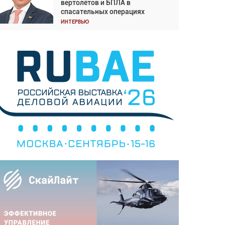
вертолётов и БПЛА в
Подходите к покупке
спасательных операциях
соответствующим образом
Интервью
Интервью