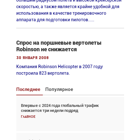
большим радиусом полета и высокой крейсерской
скоростью, а также является крайне удобной для
использования в качестве тренировочного
аппарата для подготовки пилотов.....
Спрос на поршневые вертолеты
Robinson не снижается
30 января 2008
Компания Robinson Helicopter в 2007 году
построила 823 вертолета.
Последнее
Популярное
Впервые с 2024 года глобальный трафик
Взгляд с высоты: тандем вертолётов и БПЛА в
снижается три недели подряд
спасательных операциях
Главное
Главное