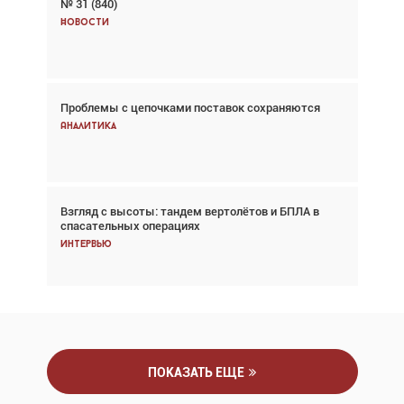
№ 31 (840)
Авиационный фотограф Дэйв Кох: «Фотография
говорит сама за себя... а ИИ всё портит»
Новости
Новости
Проблемы с цепочками поставок сохраняются
Впервые с 2024 года глобальный трафик
снижается три недели подряд
Аналитика
Аналитика
Взгляд с высоты: тандем вертолётов и БПЛА в
Частный самолёт – это актив. Подходите к
спасательных операциях
покупке соответствующим образом
Интервью
Интервью
ПОКАЗАТЬ ЕЩЕ