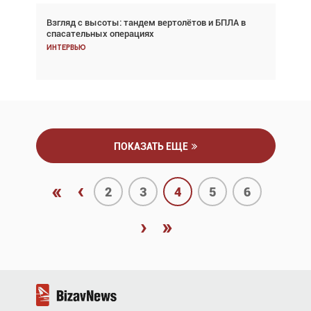
Взгляд с высоты: тандем вертолётов и БПЛА в
Частный самолёт – это актив. Подходите к
спасательных операциях
покупке соответствующим образом
Интервью
Интервью
ПОКАЗАТЬ ЕЩЕ
«
‹
2
3
4
5
6
›
»