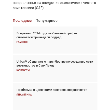
направленных на внедрение экологически чистого
авиатоплива (SAF).
Последнее
Популярное
Впервые с 2024 года глобальный трафик
Взгляд с высоты: тандем вертолётов и БПЛА в
снижается три недели подряд
спасательных операциях
Главное
Главное
UrbanV объявляет о партнёрстве по созданию сети
Авиационный фотограф Дэйв Кох: «Фотография
вертипортов в Сан-Паулу
говорит сама за себя... а ИИ всё портит»
Новости
Новости
Проблемы с цепочками поставок сохраняются
Впервые с 2024 года глобальный трафик
снижается три недели подряд
Аналитика
Аналитика