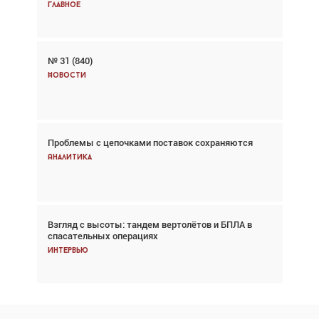
Главное
Главное
№ 31 (840)
Авиационный фотограф Дэйв Кох: «Фотография
говорит сама за себя... а ИИ всё портит»
Новости
Новости
Проблемы с цепочками поставок сохраняются
Впервые с 2024 года глобальный трафик
снижается три недели подряд
Аналитика
Аналитика
Взгляд с высоты: тандем вертолётов и БПЛА в
Частный самолёт – это актив. Подходите к
спасательных операциях
покупке соответствующим образом
Интервью
Интервью