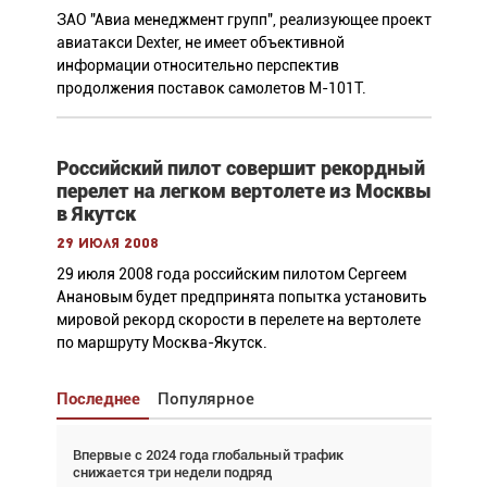
ЗАО "Авиа менеджмент групп", реализующее проект
авиатакси Dexter, не имеет объективной
информации относительно перспектив
продолжения поставок самолетов М-101Т.
Российский пилот совершит рекордный
перелет на легком вертолете из Москвы
в Якутск
29 июля 2008
29 июля 2008 года российским пилотом Сергеем
Анановым будет предпринята попытка установить
мировой рекорд скорости в перелете на вертолете
по маршруту Москва-Якутск.
Последнее
Популярное
Впервые с 2024 года глобальный трафик
Взгляд с высоты: тандем вертолётов и БПЛА в
снижается три недели подряд
спасательных операциях