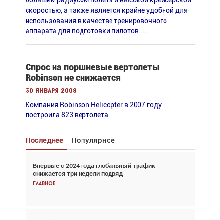
большим радиусом полета и высокой крейсерской
скоростью, а также является крайне удобной для
использования в качестве тренировочного
аппарата для подготовки пилотов.....
Спрос на поршневые вертолеты
Robinson не снижается
30 января 2008
Компания Robinson Helicopter в 2007 году
построила 823 вертолета.
Последнее
Популярное
Впервые с 2024 года глобальный трафик
Взгляд с высоты: тандем вертолётов и БПЛА в
снижается три недели подряд
спасательных операциях
Главное
Главное