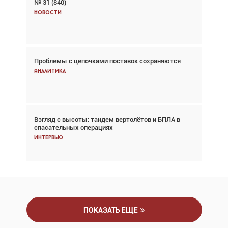
№ 31 (840)
Авиационный фотограф Дэйв Кох: «Фотография
говорит сама за себя... а ИИ всё портит»
Новости
Новости
Проблемы с цепочками поставок сохраняются
Впервые с 2024 года глобальный трафик
снижается три недели подряд
Аналитика
Аналитика
Взгляд с высоты: тандем вертолётов и БПЛА в
Частный самолёт – это актив. Подходите к
спасательных операциях
покупке соответствующим образом
Интервью
Интервью
ПОКАЗАТЬ ЕЩЕ