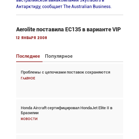
австралийской авиакомпании Skytraders в
Антарктиду, сообщает The Australian Business.
Aerolite поставила EC135 в варианте VIP
12 января 2008
Последнее
Популярное
Проблемы с цепочками поставок сохраняются
Взгляд с высоты: тандем вертолётов и БПЛА в
спасательных операциях
Главное
Главное
Honda Aircraft сертифицировал HondaJet Elite II в
Авиационный фотограф Дэйв Кох: «Фотография
Бразилии
говорит сама за себя... а ИИ всё портит»
Новости
Новости