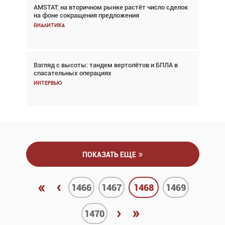
AMSTAT: на вторичном рынке растёт число сделок
Проблемы с цепочками поставок сохраняются
на фоне сокращения предложения
Аналитика
Аналитика
Взгляд с высоты: тандем вертолётов и БПЛА в
Частный самолёт – это актив. Подходите к
спасательных операциях
покупке соответствующим образом
Интервью
Интервью
ПОКАЗАТЬ ЕЩЕ
«
‹
1466
1467
1468
1469
›
»
1470