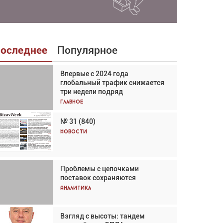
оследнее
Популярное
Впервые с 2024 года
Взгляд с высоты: тандем
глобальный трафик снижается
вертолётов и БПЛА в
три недели подряд
спасательных операциях
Главное
Главное
№ 31 (840)
Авиационный фотограф Дэйв
Кох: «Фотография говорит сама
Новости
за себя... а ИИ всё портит»
Новости
Проблемы с цепочками
Впервые с 2024 года
поставок сохраняются
глобальный трафик снижается
три недели подряд
Аналитика
Аналитика
Взгляд с высоты: тандем
Частный самолёт – это актив.