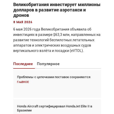
Великобритания инвестирует миллионы
долларов в развитие аэротакси и
дронов
8 мая 2026
6 мая 2026 года Великобритания объявила об
инвестициях в размере $63,3 млн, направленных на
развитие технологий беспилотных летательных
аппаратов и электрических воздушных судов
вертикального взлёта и посадки (eVTOL).
Последнее
Популярное
Проблемы с цепочками поставок сохраняются
Взгляд с высоты: тандем вертолётов и БПЛА в
спасательных операциях
Главное
Главное
Honda Aircraft сертифицировал HondaJet Elite II в
Авиационный фотограф Дэйв Кох: «Фотография
Бразилии
говорит сама за себя... а ИИ всё портит»