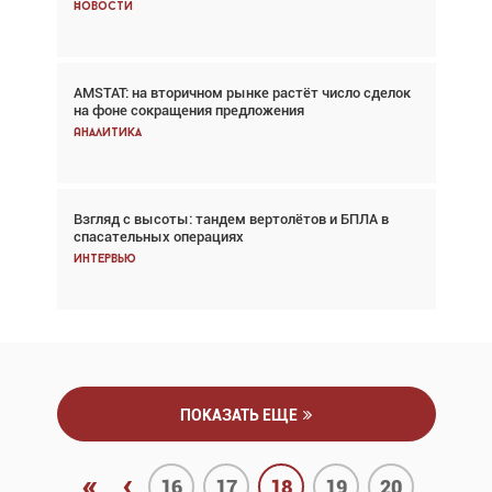
Новости
Новости
AMSTAT: на вторичном рынке растёт число сделок
Проблемы с цепочками поставок сохраняются
на фоне сокращения предложения
Аналитика
Аналитика
Взгляд с высоты: тандем вертолётов и БПЛА в
Частный самолёт – это актив. Подходите к
спасательных операциях
покупке соответствующим образом
Интервью
Интервью
ПОКАЗАТЬ ЕЩЕ
«
‹
16
17
18
19
20