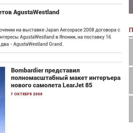
етов AgustaWestland
П
чении на выставке Japan Aerospace 2008 договора с
тересы AgustaWestland в Японии, на поставку 16
 два - AgustaWestland Grand.
Bombardier представил
полномасштабный макет интеръера
нового самолета LearJet 85
7 октября 2008