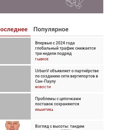
оследнее
Популярное
Впервые с 2024 года
Взгляд с высоты: тандем
глобальный трафик снижается
вертолётов и БПЛА в
три недели подряд
спасательных операциях
Главное
Главное
UrbanV объявляет о партнёрстве
Авиационный фотограф Дэйв
по созданию сети вертипортов в
Кох: «Фотография говорит сама
Сан-Паулу
за себя... а ИИ всё портит»
Новости
Новости
Проблемы с цепочками
Впервые с 2024 года
поставок сохраняются
глобальный трафик снижается
три недели подряд
Аналитика
Аналитика
Взгляд с высоты: тандем
Частный самолёт – это актив.