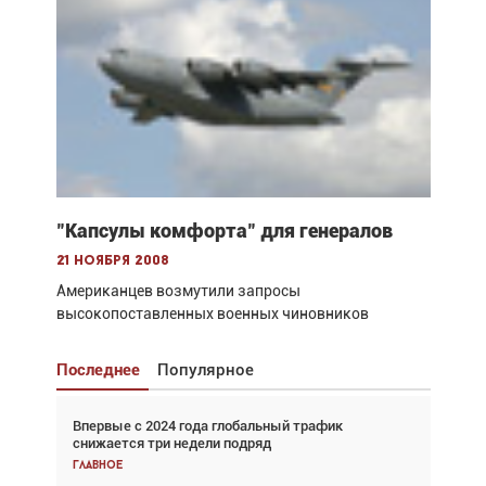
"Капсулы комфорта" для генералов
21 ноября 2008
Американцев возмутили запросы
высокопоставленных военных чиновников
Последнее
Популярное
Впервые с 2024 года глобальный трафик
Взгляд с высоты: тандем вертолётов и БПЛА в
снижается три недели подряд
спасательных операциях
Главное
Главное