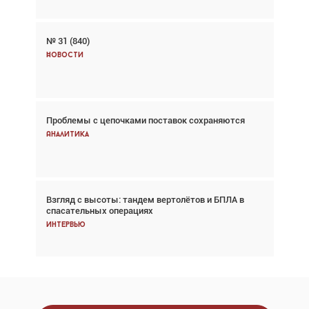
№ 31 (840)
Авиационный фотограф Дэйв Кох: «Фотография
говорит сама за себя... а ИИ всё портит»
Новости
Новости
Проблемы с цепочками поставок сохраняются
Впервые с 2024 года глобальный трафик
снижается три недели подряд
Аналитика
Аналитика
Взгляд с высоты: тандем вертолётов и БПЛА в
Частный самолёт – это актив. Подходите к
спасательных операциях
покупке соответствующим образом
Интервью
Интервью