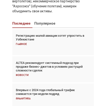
вертолетов), некоммерческое партнерство
"Аэросоюз" (обучение полетам), намерен
объединить свои активы.
Последнее
Популярное
Регистрацию малой авиации хотят упростить в
Взгляд с высоты: тандем вертолётов и БПЛА в
Узбекистане
спасательных операциях
Главное
Главное
ALTEA рекомендует системный подход при
Авиационный фотограф Дэйв Кох: «Фотография
продаже бизнес-джетов в условиях растущей
говорит сама за себя... а ИИ всё портит»
сложности сделок
Новости
Новости
Впервые с 2024 года глобальный трафик
Впервые с 2024 года глобальный трафик
снижается три недели подряд
снижается три недели подряд
Аналитика
Аналитика