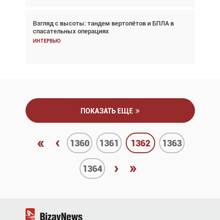
Взгляд с высоты: тандем вертолётов и БПЛА в
Частный самолёт – это актив. Подходите к
спасательных операциях
покупке соответствующим образом
Интервью
Интервью
ПОКАЗАТЬ ЕЩЕ
«
‹
1360
1361
1362
1363
›
»
1364