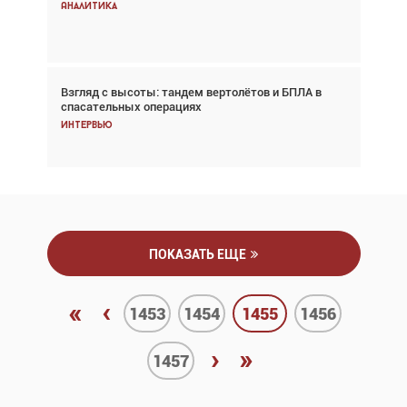
снижается три недели подряд
Аналитика
Аналитика
Взгляд с высоты: тандем вертолётов и БПЛА в
Частный самолёт – это актив. Подходите к
спасательных операциях
покупке соответствующим образом
Интервью
Интервью
ПОКАЗАТЬ ЕЩЕ
«
‹
1453
1454
1455
1456
›
»
1457