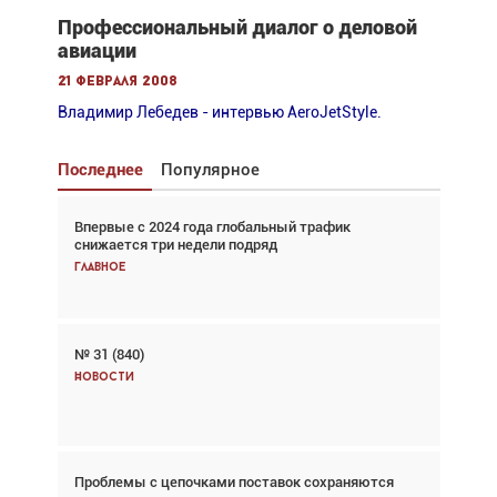
Профессиональный диалог о деловой
авиации
21 февраля 2008
Владимир Лебедев - интервью AeroJetStyle.
Последнее
Популярное
Впервые с 2024 года глобальный трафик
Взгляд с высоты: тандем вертолётов и БПЛА в
снижается три недели подряд
спасательных операциях
Главное
Главное
№ 31 (840)
Авиационный фотограф Дэйв Кох: «Фотография
говорит сама за себя... а ИИ всё портит»
Новости
Новости
Проблемы с цепочками поставок сохраняются
Впервые с 2024 года глобальный трафик