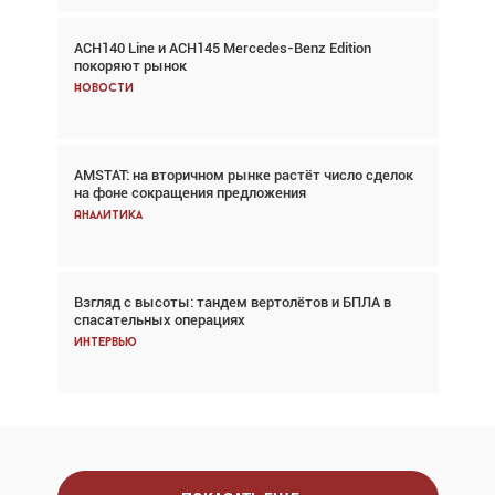
ACH140 Line и ACH145 Mercedes-Benz Edition
Авиационный фотограф Дэйв Кох: «Фотография
покоряют рынок
говорит сама за себя... а ИИ всё портит»
Новости
Новости
AMSTAT: на вторичном рынке растёт число сделок
В городах чемпионата мира наблюдался подъём,
на фоне сокращения предложения
хотя общий трафик снизился
Аналитика
Аналитика
Взгляд с высоты: тандем вертолётов и БПЛА в
Частный самолёт – это актив. Подходите к
спасательных операциях
покупке соответствующим образом
Интервью
Интервью