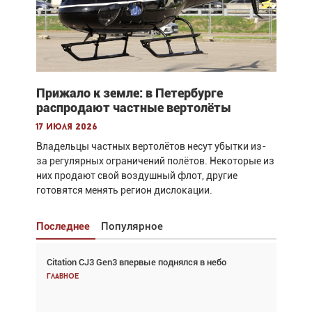
Прижало к земле: в Петербурге
распродают частные вертолёты
17 июля 2026
Владельцы частных вертолётов несут убытки из-
за регулярных ограничений полётов. Некоторые из
них продают свой воздушный флот, другие
готовятся менять регион дислокации.
Последнее
Популярное
Citation CJ3 Gen3 впервые поднялся в небо
Взгляд с высоты: тандем вертолётов и БПЛА в
спасательных операциях
Главное
Главное