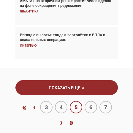
AMSTAT: на вторичном рынке растёт число сделок
В городах чемпионата мира наблюдался подъём,
на фоне сокращения предложения
хотя общий трафик снизился
Аналитика
Аналитика
Взгляд с высоты: тандем вертолётов и БПЛА в
Частный самолёт – это актив. Подходите к
спасательных операциях
покупке соответствующим образом
Интервью
Интервью
ПОКАЗАТЬ ЕЩЕ
«
‹
3
4
5
6
7
›
»