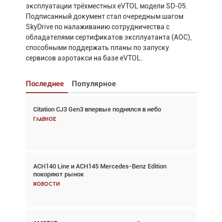
эксплуатации трёхместных eVTOL модели SD-05.
Подписанный документ стал очередным шагом
SkyDrive по налаживанию сотрудничества с
обладателями сертификатов эксплуатанта (AOC),
способными поддержать планы по запуску
сервисов аэротакси на базе eVTOL.
Последнее
Популярное
Citation CJ3 Gen3 впервые поднялся в небо
Взгляд с высоты: тандем вертолётов и БПЛА в
спасательных операциях
Главное
Главное
ACH140 Line и ACH145 Mercedes-Benz Edition
Авиационный фотограф Дэйв Кох: «Фотография
покоряют рынок
говорит сама за себя... а ИИ всё портит»
Новости
Новости