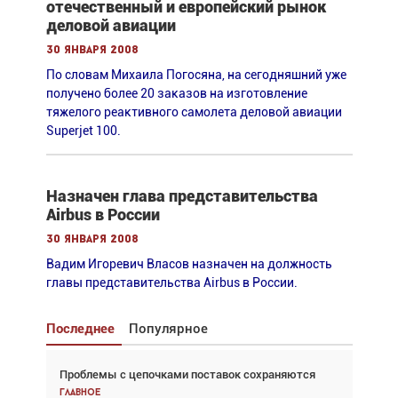
отечественный и европейский рынок
деловой авиации
30 января 2008
По словам Михаила Погосяна, на сегодняшний уже
получено более 20 заказов на изготовление
тяжелого реактивного самолета деловой авиации
Superjet 100.
Назначен глава представительства
Airbus в России
30 января 2008
Вадим Игоревич Власов назначен на должность
главы представительства Airbus в России.
Последнее
Популярное
Проблемы с цепочками поставок сохраняются
Взгляд с высоты: тандем вертолётов и БПЛА в
спасательных операциях
Главное