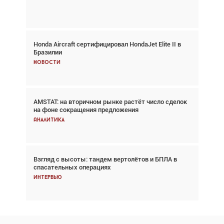
Главное
Honda Aircraft сертифицировал HondaJet Elite II в
Авиационный фотограф Дэйв Кох: «Фотография
Бразилии
говорит сама за себя... а ИИ всё портит»
Новости
Новости
AMSTAT: на вторичном рынке растёт число сделок
Проблемы с цепочками поставок сохраняются
на фоне сокращения предложения
Аналитика
Аналитика
Взгляд с высоты: тандем вертолётов и БПЛА в
Частный самолёт – это актив. Подходите к
спасательных операциях
покупке соответствующим образом
Интервью
Интервью