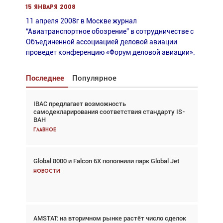
15 января 2008
11 апреля 2008г в Москве журнал
“Авиатранспортное обозрение” в сотрудничестве c
Объединенной ассоциацией деловой авиации
проведет конференцию «Форум деловой авиации».
Последнее
Популярное
IBAC предлагает возможность
Взгляд с высоты: тандем вертолётов и БПЛА в
самодекларирования соответствия стандарту IS-
спасательных операциях
BAH
Главное
Главное
Global 8000 и Falcon 6X пополнили парк Global Jet
Авиационный фотограф Дэйв Кох: «Фотография
говорит сама за себя... а ИИ всё портит»
Новости
Новости
AMSTAT: на вторичном рынке растёт число сделок
В городах чемпионата мира наблюдался подъём,