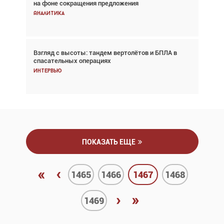
на фоне сокращения предложения
хотя общий трафик снизился
Аналитика
Аналитика
Взгляд с высоты: тандем вертолётов и БПЛА в
Частный самолёт – это актив. Подходите к
спасательных операциях
покупке соответствующим образом
Интервью
Интервью
ПОКАЗАТЬ ЕЩЕ
«
‹
1465
1466
1467
1468
›
»
1469