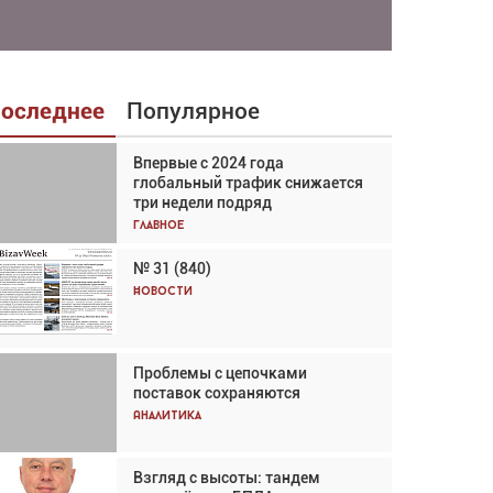
оследнее
Популярное
Впервые с 2024 года
Взгляд с высоты: тандем
глобальный трафик снижается
вертолётов и БПЛА в
три недели подряд
спасательных операциях
Главное
Главное
№ 31 (840)
Авиационный фотограф Дэйв
Кох: «Фотография говорит сама
Новости
за себя... а ИИ всё портит»
Новости
Проблемы с цепочками
Впервые с 2024 года
поставок сохраняются
глобальный трафик снижается
три недели подряд
Аналитика
Аналитика
Взгляд с высоты: тандем
Частный самолёт – это актив.