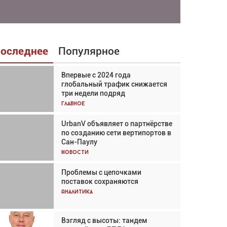
оследнее
Популярное
Впервые с 2024 года
Взгляд с высоты: тандем
глобальный трафик снижается
вертолётов и БПЛА в
три недели подряд
спасательных операциях
Главное
Главное
UrbanV объявляет о партнёрстве
Авиационный фотограф Дэйв
по созданию сети вертипортов в
Кох: «Фотография говорит сама
Сан-Паулу
за себя... а ИИ всё портит»
Новости
Новости
Проблемы с цепочками
Впервые с 2024 года
поставок сохраняются
глобальный трафик снижается
три недели подряд
Аналитика
Аналитика
Взгляд с высоты: тандем
Частный самолёт – это актив.