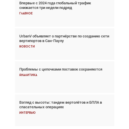
Впервые с 2024 года глобальный трафик
Взгляд с высоты: тандем вертолётов и БПЛА в
снижается три недели подряд
спасательных операциях
Главное
Главное
UrbanV объявляет о партнёрстве по созданию сети
Авиационный фотограф Дэйв Кох: «Фотография
вертипортов в Сан-Паулу
говорит сама за себя... а ИИ всё портит»
Новости
Новости
Проблемы с цепочками поставок сохраняются
Впервые с 2024 года глобальный трафик
снижается три недели подряд
Аналитика
Аналитика
Взгляд с высоты: тандем вертолётов и БПЛА в
Частный самолёт – это актив. Подходите к
спасательных операциях
покупке соответствующим образом
Интервью
Интервью