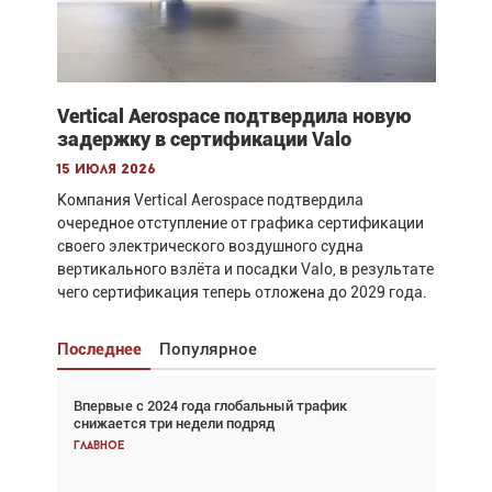
Vertical Aerospace подтвердила новую
задержку в сертификации Valo
15 июля 2026
Компания Vertical Aerospace подтвердила
очередное отступление от графика сертификации
своего электрического воздушного судна
вертикального взлёта и посадки Valo, в результате
чего сертификация теперь отложена до 2029 года.
Последнее
Популярное
Впервые с 2024 года глобальный трафик
Взгляд с высоты: тандем вертолётов и БПЛА в
снижается три недели подряд
спасательных операциях
Главное
Главное