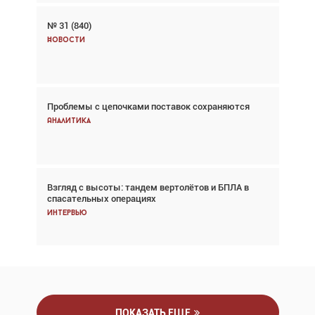
№ 31 (840)
Авиационный фотограф Дэйв Кох: «Фотография
говорит сама за себя... а ИИ всё портит»
Новости
Новости
Проблемы с цепочками поставок сохраняются
Впервые с 2024 года глобальный трафик
снижается три недели подряд
Аналитика
Аналитика
Взгляд с высоты: тандем вертолётов и БПЛА в
Частный самолёт – это актив. Подходите к
спасательных операциях
покупке соответствующим образом
Интервью
Интервью
ПОКАЗАТЬ ЕЩЕ