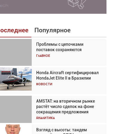
оследнее
Популярное
Проблемы с цепочками
Взгляд с высоты: тандем
поставок сохраняются
вертолётов и БПЛА в
спасательных операциях
Главное
Главное
Honda Aircraft сертифицировал
Авиационный фотограф Дэйв
HondaJet Elite II в Бразилии
Кох: «Фотография говорит сама
за себя... а ИИ всё портит»
Новости
Новости
AMSTAT: на вторичном рынке
Проблемы с цепочками
растёт число сделок на фоне
поставок сохраняются
сокращения предложения
Аналитика
Аналитика
Взгляд с высоты: тандем
Частный самолёт – это актив.